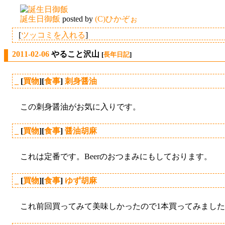
誕生日御飯
posted by
(C)ひかぞぉ
[
ツッコミを入れる
]
2011-02-06
やること沢山
[
長年日記
]
_
[
買物
][
食事
]
刺身醤油
この刺身醤油がお気に入りです。
_
[
買物
][
食事
]
醤油胡麻
これは定番です。Beerのおつまみにもしております。
_
[
買物
][
食事
]
ゆず胡麻
これ前回買ってみて美味しかったので1本買ってみまし