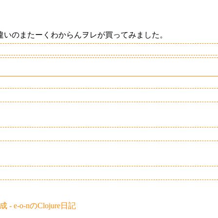
違いのまたーくわからんヲレが買ってみました。
- e-o-nのClojure日記