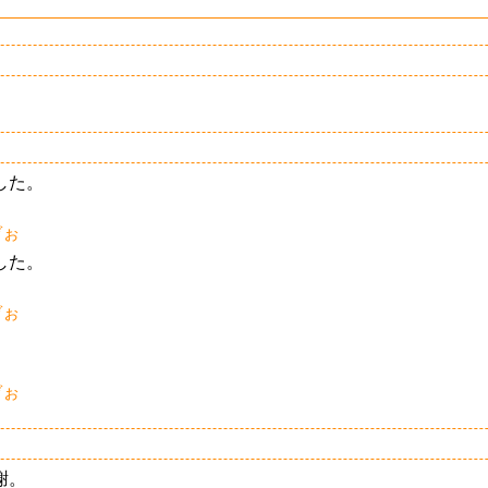
した。
ぞぉ
した。
ぞぉ
ぞぉ
謝。