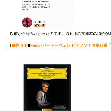
以前から読みたかったのです。通勤用の文庫本の積読が
_
[
買物
][
CD
][
Music
]
ベートーヴェン:ピアノソナタ第29番