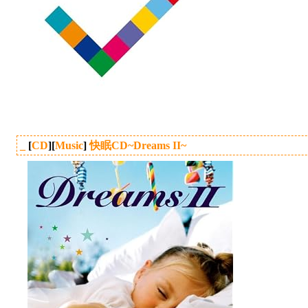
_
[
CD
][
Music
]
快眠CD~Dreams II~