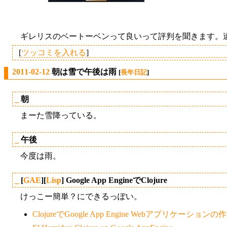
ギレリスのベートーベンって良いって評判を聞きます。
[
ツッコミを入れる
]
2011-02-12
朝は雪で午後は雨
[
長年日記
]
_
朝
まーた雪降っている。
_
午後
今度は雨。
_
[
GAE
][
Lisp
] Google App EngineでClojure
けっこー簡単？にできるっぽい。
ClojureでGoogle App Engine Webアプリケーションの作成 