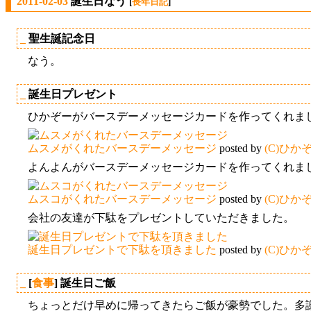
2011-02-03
誕生日なう
[
長年日記
]
_
聖生誕記念日
なう。
_
誕生日プレゼント
ひかぞーがバースデーメッセージカードを作ってくれま
ムスメがくれたバースデーメッセージ
posted by
(C)ひか
よんよんがバースデーメッセージカードを作ってくれま
ムスコがくれたバースデーメッセージ
posted by
(C)ひか
会社の友達が下駄をプレゼントしていただきました。
誕生日プレゼントで下駄を頂きました
posted by
(C)ひか
_
[
食事
] 誕生日ご飯
ちょっとだけ早めに帰ってきたらご飯が豪勢でした。多