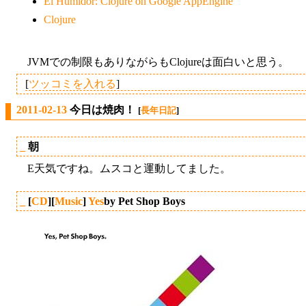
El Humidor: Clojure on Google AppEngine
Clojure
JVMでの制限もありながらもClojureは面白いと思う。
[
ツッコミを入れる
]
2011-02-13
今日は焼肉！
[
長年日記
]
_
朝
E天気ですね。ムスコと運動してました。
_
[
CD
][
Music
]
Yes
by Pet Shop Boys