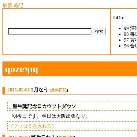
最新
追記
ToDo:
99
深呼
98
毎
97
買物
96
合
ɥozɐʞıɥ
2011-02-01
2月なう
[
長年日記
]
_
聖生誕記念日カウソトダウソ
明後日です。明日は大阪出張なり。
[
ツッコミを入れる
]