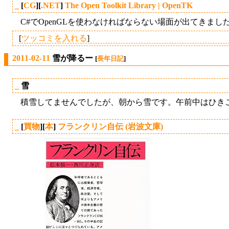
_
[
CG
][
.NET
]
The Open Toolkit Library | OpenTK
C#でOpenGLを使わなければならない場面が出てきました。
[
ツッコミを入れる
]
2011-02-11
雪が降るー
[
長年日記
]
_
雪
積雪してませんでしたが、朝から雪です。午前中はひき
_
[
買物
][
本
]
フランクリン自伝 (岩波文庫)