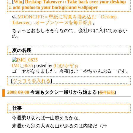
_
[
Win
]
Desktop Takeover :: Take back over your desktop
:: add photos to your background wallpaper
via
MOONGIFT: » 壁紙に写真を埋め込む「Desktop
Takeover」:オープンソースを毎日紹介
。
ちょっとおもしろそうなので、会社PCに入れてみるか
の。
_
夏の名残
IMG_0635
posted by
(C)ひかぞぉ
ゴーヤがなりました。今夜はごーやちゃんぷるーです。
[
ツッコミを入れる
]
2008-09-08
今週もタクシー帰りから始まる
[
長年日記
]
_
仕事
今週乗り切れば一山越えるかな。
来週から別の大きな山があるのは内緒だ（汗