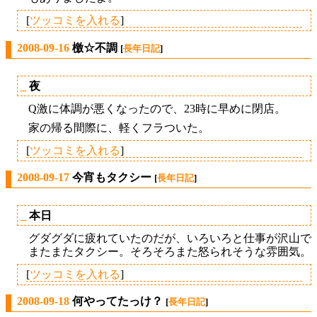
[
ツッコミを入れる
]
2008-09-16
檄☆不調
[
長年日記
]
_
夜
Q激に体調が悪くなったので、23時に早めに閉店。
家の帰る間際に、軽くフラついた。
[
ツッコミを入れる
]
2008-09-17
今宵もタクシー
[
長年日記
]
_
本日
グダグダに疲れていたのだが、いろいろと仕事が沢山で
またまたタクシー。そろそろまた怒られそうな雰囲気。
[
ツッコミを入れる
]
2008-09-18
何やってたっけ？
[
長年日記
]