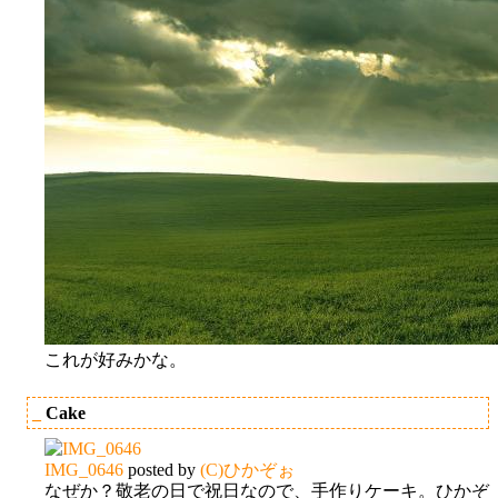
これが好みかな。
_
Cake
IMG_0646
posted by
(C)ひかぞぉ
なぜか？敬老の日で祝日なので、手作りケーキ。ひかぞ