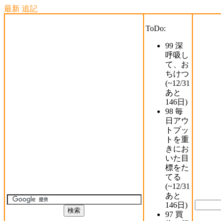
最新
追記
ToDo:
99
深
呼吸し
て、お
ちけつ
(~12/31
あと
146日
)
98
毎
日アウ
トプッ
トを重
きにお
いた目
標をた
てる
(~12/31
あと
146日
)
97
買