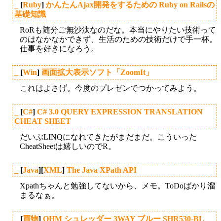
_
[
Ruby
]
かんたんAjax開発をするための Ruby on Railsの
基礎知識
RoRも随分ご無沙汰なのだな。本当にやりたい技術って
のはなかなかできず、生活のための技術だけで手一杯。
仕事を好きになろう。
_
[
Win
]
画面拡大表示ソフト「ZoomIt」
これはよさげ。今度のプレゼンでつかってみよう。
_
[
C#
]
C# 3.0 QUERY EXPRESSION TRANSLATION
CHEAT SHEET
だいぶLINQになれてきたがまだまだ。こういった
CheatSheetは嬉しいのでR。
_
[
Java
][
XML
]
The Java XPath API
Xpathちゃんと勉強してないから、メモ。ToDoばかり溜
まるなぁ。
_
[
買物
]
OHM シュレッダー 3WAY ブルー SHR530-BL