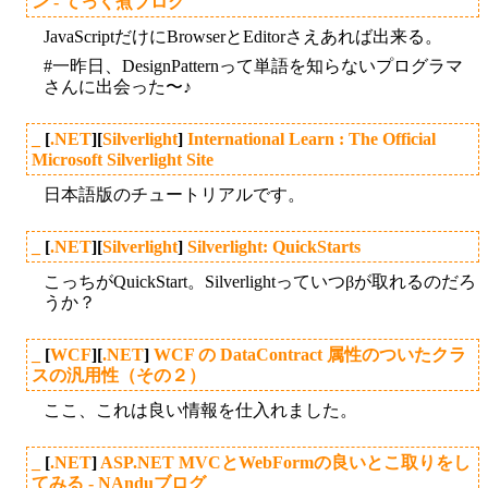
ン - てっく煮ブログ
JavaScriptだけにBrowserとEditorさえあれば出来る。
#一昨日、DesignPatternって単語を知らないプログラマ
さんに出会った〜♪
_
[
.NET
][
Silverlight
]
International Learn : The Official
Microsoft Silverlight Site
日本語版のチュートリアルです。
_
[
.NET
][
Silverlight
]
Silverlight: QuickStarts
こっちがQuickStart。Silverlightっていつβが取れるのだろ
うか？
_
[
WCF
][
.NET
]
WCF の DataContract 属性のついたクラ
スの汎用性（その２）
ここ、これは良い情報を仕入れました。
_
[
.NET
]
ASP.NET MVCとWebFormの良いとこ取りをし
てみる - NAnduブログ