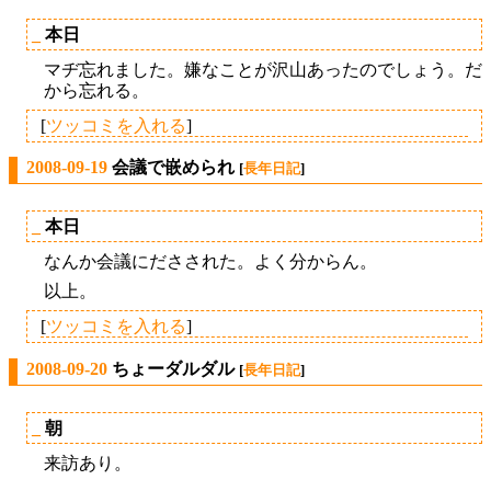
_
本日
マヂ忘れました。嫌なことが沢山あったのでしょう。だ
から忘れる。
[
ツッコミを入れる
]
2008-09-19
会議で嵌められ
[
長年日記
]
_
本日
なんか会議にださされた。よく分からん。
以上。
[
ツッコミを入れる
]
2008-09-20
ちょーダルダル
[
長年日記
]
_
朝
来訪あり。