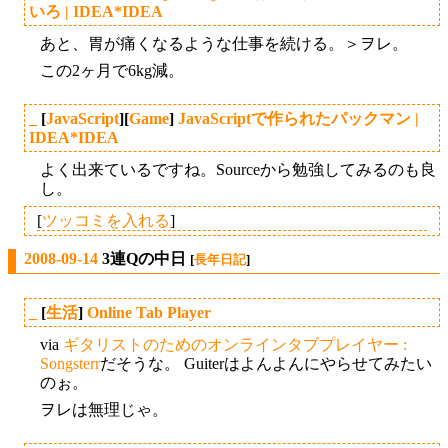
いろ | IDEA*IDEA
あと、胃が痛くなるような仕事を続ける。＞ヲレ。
この2ヶ月で6kg減。
_
[
JavaScript
][
Game
]
JavaScriptで作られたパックマン |
IDEA*IDEA
よく出来ているですね。Sourceから勉強してみるのも良
し。
[
ツッコミを入れる
]
2008-09-14
3連Qの中日
[
長年日記
]
_
[
生活
]
Online Tab Player
via
ギタリストのためのオンラインタブプレイヤー :
Songsterr
だそうな。 Guiterはよんよんにやらせてみたい
のぉ。
ヲレは無理じゃ。