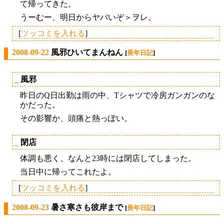
て帰ってきた。
うーむー、明日からヤバいぞ＞ヲレ。
[
ツッコミを入れる
]
2008-09-22
風邪ひいてまんねん
[
長年日記
]
_
風邪
昨日のQ日出勤は雨の中、Tシャツで冷房ガンガンのな
かだった。
その影響か、頭痛と熱っぽい。
_
閉店
体調も悪く、なんと23時には閉店してしまった。
当日中に帰ってこれたよ。
[
ツッコミを入れる
]
2008-09-23
暑さ寒さも彼岸まで
[
長年日記
]