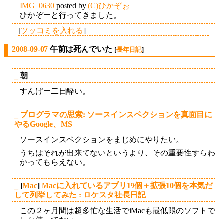
IMG_0630
posted by
(C)ひかぞぉ
ひかぞーと行ってきました。
[
ツッコミを入れる
]
2008-09-07
午前は死んでいた
[
長年日記
]
_
朝
すんげー二日酔い。
_
プログラマの思索: ソースインスペクションを真面目に
やるGoogle、MS
ソースインスペクションをまじめにやりたい。
うちはそれが出来てないというより、その重要性すらわ
かってもらえない。
_
[
Mac
]
Macに入れているアプリ19個＋拡張10個を本気だ
して列挙してみた : ロケスタ社長日記
この２ヶ月間は超多忙な生活でiMacも最低限のソフトで