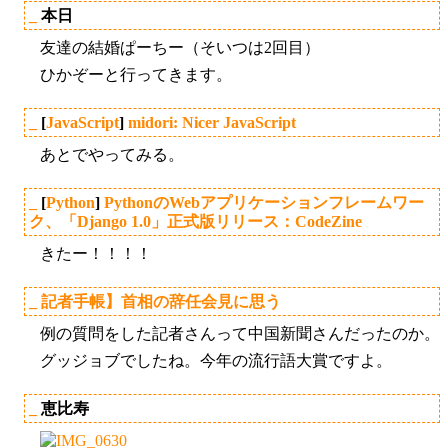
_
本日
友達の結婚ぱーちー（そいつは2回目）
ひかぞーと行ってきます。
_
[
JavaScript
]
midori: Nicer JavaScript
あとでやってみる。
_
[
Python
]
PythonのWebアプリケーションフレームワー
ク、「Django 1.0」正式版リリース：CodeZine
きたー！！！！
_
記者手帳】首相の辞任会見に思う
例の質問をした記者さんって中国新聞さんだったのか。
グッジョブでしたね。今年の流行語大賞ですよ。
_
恵比寿