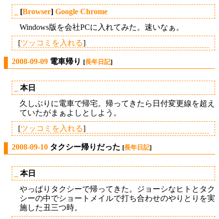
_
[
Browser
]
Google Chrome
Windows版を会社PCに入れてみた。速いなぁ。
[
ツッコミを入れる
]
2008-09-09
電車帰り
[
長年日記
]
_
本日
久しぶりに電車で帰宅。帰ってきたら日付変更線を超え
ていたがまぁよしとしよう。
[
ツッコミを入れる
]
2008-09-10
タクシー帰りだった
[
長年日記
]
_
本日
やっぱりタクシーで帰ってきた。ジョーシなヒトとタク
シーの中でショートメイルで打ち合わせのやりとりを実
施した丑三つ時。