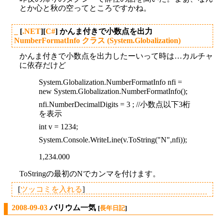
とか心と秋の空ってところですかね。
_
[
.NET
][
C#
] かんま付きで小数点を出力
NumberFormatInfo クラス (System.Globalization)
かんま付きで小数点を出力したーいって時は…カルチャ
に依存だけど
System.Globalization.NumberFormatInfo nfi =
new System.Globalization.NumberFormatInfo();
nfi.NumberDecimalDigits = 3 ; //小数点以下3桁
を表示
int v = 1234;
System.Console.WriteLine(v.ToString("N",nfi));
1,234.000
ToStringの最初のNでカンマを付けます。
[
ツッコミを入れる
]
2008-09-03
バリウム一気
[
長年日記
]