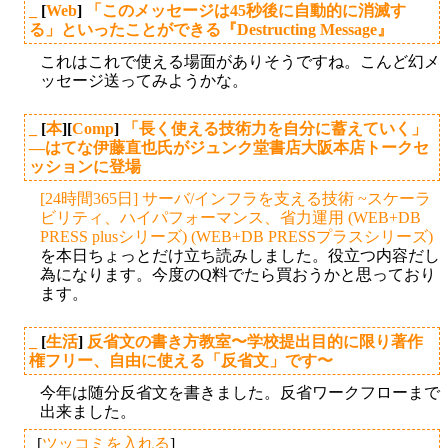
_
[
Web
]
「このメッセージは45秒後に自動的に消滅す
る」といったことができる『Destructing Message』
これはこれで使える場面がありそうですね。こんど幻メ
ッセージ送ってみようかな。
_
[
本
][
Comp
]
「長く使える技術力を自分に蓄えていく」
—はてな伊藤直也氏がジュンク堂書店大阪本店トークセ
ッションに登場
[24時間365日] サーバ/インフラを支える技術 ~スケーラ
ビリティ、ハイパフォーマンス、省力運用 (WEB+DB
PRESS plusシリーズ) (WEB+DB PRESSプラスシリーズ)
を本日ちょっとだけ立ち読みしました。役立つ内容だし
為になります。今度のQ料でたら買おうかと思っており
ます。
_
[
生活
]
反省文の書き方教室〜学校提出目的に限り著作
権フリー、自由に使える「反省文」です〜
今年は随分反省文を書きました。反省ワークフローまで
出来ました。
[
ツッコミを入れる
]