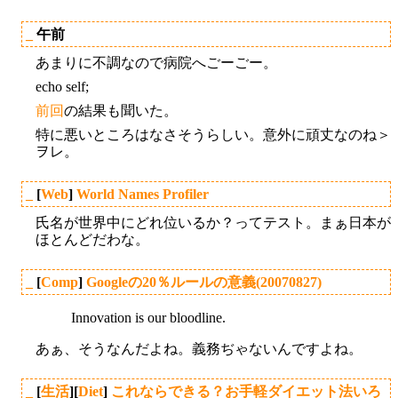
_
午前
あまりに不調なので病院へごーごー。
echo self;
前回
の結果も聞いた。
特に悪いところはなさそうらしい。意外に頑丈なのね＞
ヲレ。
_
[
Web
]
World Names Profiler
氏名が世界中にどれ位いるか？ってテスト。まぁ日本が
ほとんどだわな。
_
[
Comp
]
Googleの20％ルールの意義(20070827)
Innovation is our bloodline.
あぁ、そうなんだよね。義務ぢゃないんですよね。
_
[
生活
][
Diet
]
これならできる？お手軽ダイエット法いろ