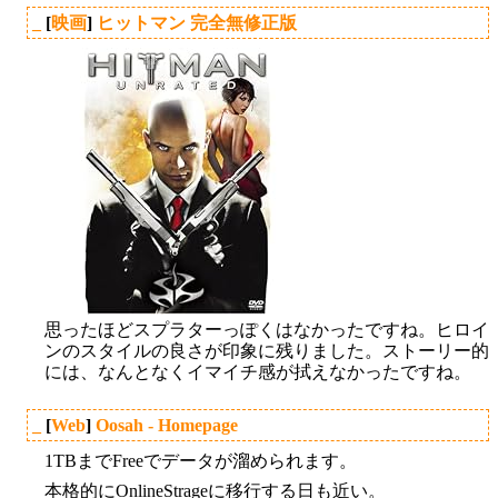
_
[
映画
]
ヒットマン 完全無修正版
思ったほどスプラターっぽくはなかったですね。ヒロイ
ンのスタイルの良さが印象に残りました。ストーリー的
には、なんとなくイマイチ感が拭えなかったですね。
_
[
Web
]
Oosah - Homepage
1TBまでFreeでデータが溜められます。
本格的にOnlineStrageに移行する日も近い。