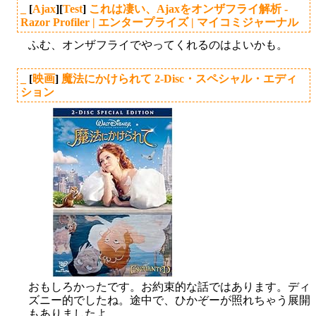
_
[
Ajax
][
Test
]
これは凄い、Ajaxをオンザフライ解析 -
Razor Profiler | エンタープライズ | マイコミジャーナル
ふむ、オンザフライでやってくれるのはよいかも。
_
[
映画
]
魔法にかけられて 2-Disc・スペシャル・エディ
ション
おもしろかったです。お約束的な話ではあります。ディ
ズニー的でしたね。途中で、ひかぞーが照れちゃう展開
もありましたよ。