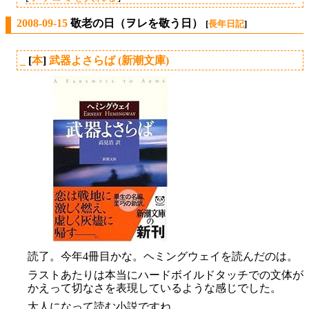
2008-09-15
敬老の日（ヲレを敬う日）
[
長年日記
]
_
[
本
]
武器よさらば (新潮文庫)
読了。今年4冊目かな。ヘミングウェイを読んだのは。
ラストあたりは本当にハードボイルドタッチでの文体が
かえって切なさを表現しているような感じでした。
大人になって読む小説ですね。