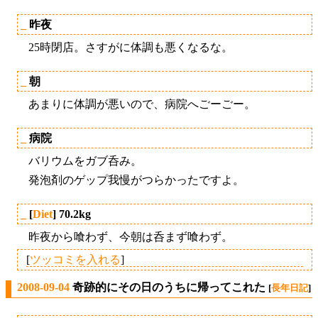
_
昨夜
25時閉店。さすがに体調も悪くなるな。
_
朝
あまりに体調が悪いので、病院へごーごー。
_
病院
バリウムをガブ呑み。
発泡剤のゲップ我慢がつらかったですよ。
_
[
Diet
] 70.2kg
昨夜から喰わず、今朝は呑まず喰わず。
[
ツッコミを入れる
]
2008-09-04
奇跡的にその日のうちに帰ってこれた
[
長年日記
]