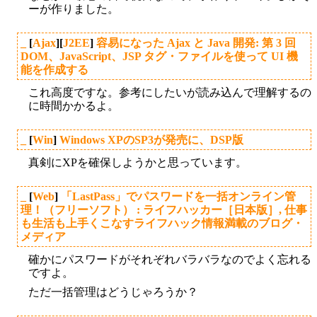
ーが作りました。
_
[
Ajax
][
J2EE
]
容易になった Ajax と Java 開発: 第 3 回
DOM、JavaScript、JSP タグ・ファイルを使って UI 機
能を作成する
これ高度ですな。参考にしたいが読み込んで理解するの
に時間かかるよ。
_
[
Win
]
Windows XPのSP3が発売に、DSP版
真剣にXPを確保しようかと思っています。
_
[
Web
]
「LastPass」でパスワードを一括オンライン管
理！（フリーソフト） : ライフハッカー［日本版］, 仕事
も生活も上手くこなすライフハック情報満載のブログ・
メディア
確かにパスワードがそれぞれバラバラなのでよく忘れる
ですよ。
ただ一括管理はどうじゃろうか？