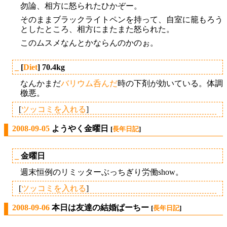
勿論、相方に怒られたひかぞー。
そのままブラックライトペンを持って、自室に籠もろう
としたところ、相方にまたまた怒られた。
このムスメなんとかならんのかのぉ。
_
[
Diet
] 70.4kg
なんかまだ
バリウム呑んだ
時の下剤が効いている。体調
檄悪。
[
ツッコミを入れる
]
2008-09-05
ようやく金曜日
[
長年日記
]
_
金曜日
週末恒例のリミッターぶっちぎり労働show。
[
ツッコミを入れる
]
2008-09-06
本日は友達の結婚ぱーちー
[
長年日記
]