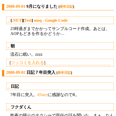
2008-09-01
9月になりました
[
長年日記
]
_
[
.NET
][
Test
]
moq - Google Code
25時過ぎまでかかってサンプルコード作成。あとは、
AOPもどきを作るかどうか…
_
朝
流石に眠い。zzzz
[
ツッコミを入れる
]
2008-09-02
日記７年目突入
[
長年日記
]
_
日記
7年目に突入。
tDiary
に感謝なのでR。
_
フクダくん
昨夜の帰りのタクシーで辞任の話を聞いた。まぁ、なん