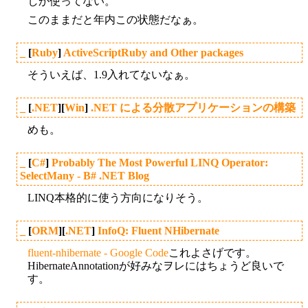
しか使ってない。
このままだと年内この状態だなぁ。
_
[
Ruby
]
ActiveScriptRuby and Other packages
そういえば、1.9入れてないなぁ。
_
[
.NET
][
Win
]
.NET による分散アプリケーションの構築
めも。
_
[
C#
]
Probably The Most Powerful LINQ Operator:
SelectMany - B# .NET Blog
LINQ本格的に使う方向になりそう。
_
[
ORM
][
.NET
]
InfoQ: Fluent NHibernate
fluent-nhibernate - Google Code
これよさげです。
HibernateAnnotationが好みなヲレにはちょうど良いで
す。