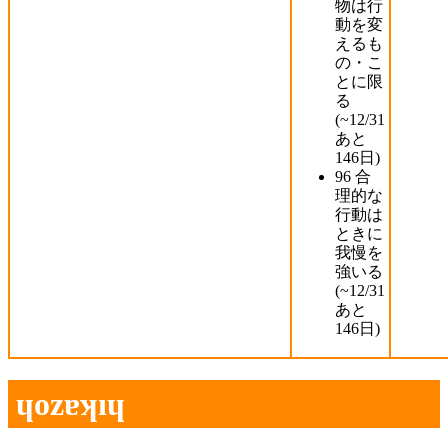
物は行
動を変
えるも
の・こ
とに限
る
(~12/31
あと
146日
)
96
合
理的な
行動は
ときに
我慢を
強いる
(~12/31
あと
146日
)
ɥozɐʞıɥ