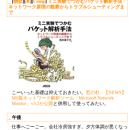
_
[
物欲
][
本
][
Comp
]
ミニ実験でつかむパケット解析手法
ネットワーク原理の観察からトラブルシューティングま
で
こーいった基礎は抑えておきたい。
窓の杜 - 【NEWS】
MS製ネットワーク解析ツール「Microsoft Network
Monitor」v3.2が公開
と併用して使ってみたい。
_
午後
仕事へごーごー。会社冷房強すぎ。夕方体調が悪くなっ