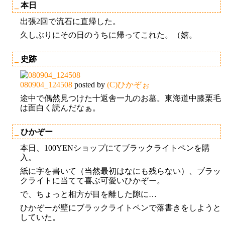
_
本日
出張2回で流石に直帰した。
久しぶりにその日のうちに帰ってこれた。（嬉。
_
史跡
080904_124508
posted by
(C)ひかぞぉ
途中で偶然見つけた十返舎一九のお墓。東海道中膝栗毛
は面白く読んだなぁ。
_
ひかぞー
本日、100YENショップにてブラックライトペンを購
入。
紙に字を書いて（当然最初はなにも残らない）、ブラッ
クライトに当てて喜ぶ可愛いひかぞー。
で、ちょっと相方が目を離した隙に…
ひかぞーが壁にブラックライトペンで落書きをしようと
していた。