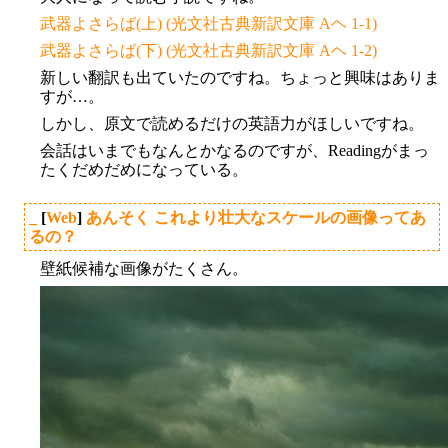
武器よさらば(上) (光文社古典新訳文庫 Aヘ 1-1)
武器よさらば(下) (光文社古典新訳文庫 Aヘ 1-2)
新しい翻訳も出ていたのですね。ちょっと興味はありま
すが…。
しかし、原文で読めるだけの英語力がほしいですね。
会話はいまでもなんとかなるのですが、Readingがまっ
たくだめだめになっている。
_
[
Web
]
あんそく これより壮大なスケールの画像ってあ
るの？
壁紙候補な画像がたくさん。