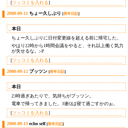
[
ツッコミを入れる
]
2008-09-11
ちょー久しぶり
[
長年日記
]
_
本日
ちょー久しぶりに日付変更線を超える前に帰宅した。
やはり22時から1時間会議をやると、それ以上働く気力
が失せるな。:-P
[
ツッコミを入れる
]
2008-09-12
プッツン
[
長年日記
]
_
本日
23時過ぎあたりで、気持ちがプッツン。
電車で帰ってきました。3連Qは寝て過ごすかのぉ。
[
ツッコミを入れる
]
2008-09-13
echo self
[
長年日記
]