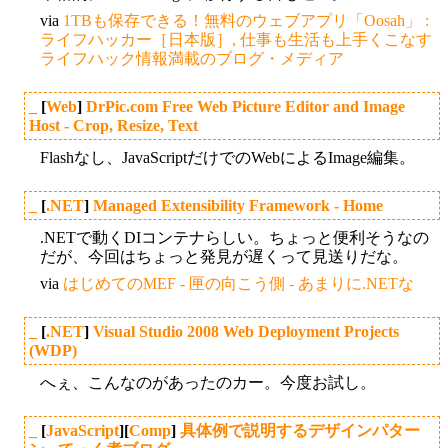
via
1TBも保存できる！無料のウェブアプリ「Oosah」 :
ライフハッカー［日本版］, 仕事も生活も上手くこなす
ライフハック情報満載のブログ・メディア
_
[
Web
]
DrPic.com Free Web Picture Editor and Image
Host - Crop, Resize, Text
Flashなし、JavaScriptだけでのWebによるImage編集。
_
[
.NET
]
Managed Extensibility Framework - Home
.NETで動くDIコンテナらしい。ちょっと便利そうなの
だが、今回はちょっと発見が遅くって見送りだな。
via
はじめてのMEF - 匣の向こう側 - あまりに.NETな
_
[
.NET
]
Visual Studio 2008 Web Deployment Projects
(WDP)
へぇ、こんなのがあったのカー。今度お試し。
_
[
JavaScript
][
Comp
]
具体例で説明するデザインパター