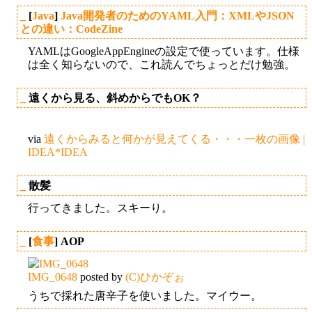
_
[
Java
]
Java開発者のためのYAML入門：XMLやJSON
との違い：CodeZine
YAMLはGoogleAppEngineの設定で使っています。仕様
は全く知らないので、これ読んでちょっとだけ勉強。
_
遠くから見る、斜めからでもOK？
via
遠くからみると何かが見えてくる・・・一枚の画像 |
IDEA*IDEA
_
散髪
行ってきました。スキーり。
_
[
食事
] AOP
IMG_0648
posted by
(C)ひかぞぉ
うちで採れた唐辛子を使いました。マイウー。