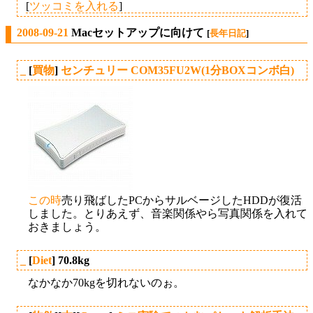
[
ツッコミを入れる
]
2008-09-21
Macセットアップに向けて
[
長年日記
]
_
[
買物
]
センチュリー COM35FU2W(1分BOXコンボ白)
この時
売り飛ばしたPCからサルベージしたHDDが復活
しました。とりあえず、音楽関係やら写真関係を入れて
おきましょう。
_
[
Diet
] 70.8kg
なかなか70kgを切れないのぉ。